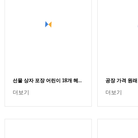
선물 상자 포장 어린이 18개 헤어
공장 가격 원래
액세서리
연료/캐빈 자동
더보기
더보기
터 자동차 액