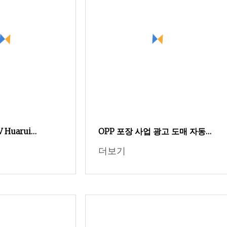
V Huarui
OPP 포장 사업 광고 도매 자동차
 포장,
공기 청정기 종이 자연 향기 자동
더보기
n Box MIG 용접 액
교수형 향수 향수 자동차 인테리
 with CE
어 액세서리