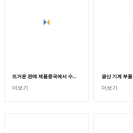
뜨거운 판매 제품중국에서 수평
광산 기계 부품
휴대 전화 액세서리 포장 기계수
442.7112 슈트
더보기
더보기
입
S3800 콘 크