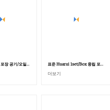
 포장 공기/오일/
표준 Huarui 1set/Box 중립 포
차 자동차 자동 필
장, 5sets/Carton 상자 용접 액세
더보기
세서리
서리 MB24kd(ISO9001 포함)