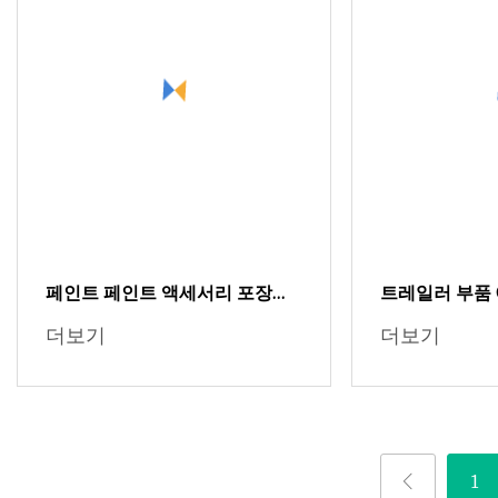
페인트 페인트 액세서리 포장용
트레일러 부품 C
라이너가 포함된 MSN 노란색 플
Hlt 견인바 
더보기
더보기
라스틱 페인트 통
CKD SKD 판매 
1