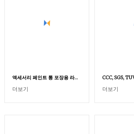
액세서리 페인트 통 포장용 라이
CCC, SGS, TU
너가 있는 플라스틱 페인트 통
1set/Box 중립
더보기
더보기
5sets/Carto
세서리 MB24kd