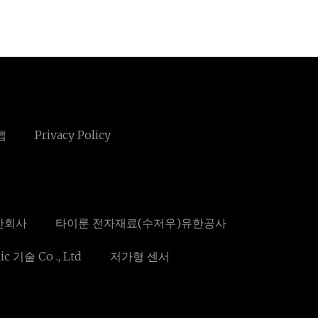
맵
Privacy Policy
한회사
타이룬 전자재료(수저우)유한공사
c 기술 Co ., Ltd
저가형 센서