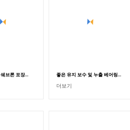
 쉐브론 포장
좋은 유지 보수 및 누출 베어링
 CH430 H3800
액세서리를 위한 나비 위치 지정
더보기
러셔 액세서리
슬리브 엔드 커버 PTFE 포장 기
계적 밀봉