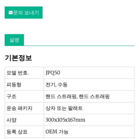
문의 보내기
설명
기본정보
모델 번호.
JPQ50
피동형
전기, 수동
구조
핸드 스트래핑, 핸드 스트래핑
운송 패키지
상자 또는 팔레트
사양
300x105x167mm
등록 상표
OEM 가능