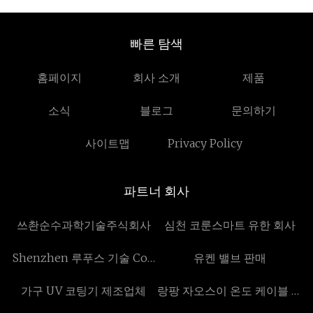
빠른 탐색
홈페이지
회사 소개
제품
소식
블로그
문의하기
사이트맵
Privacy Policy
파트너 회사
쓰촨순수과학기술주식회사
심천 코룬스마트 유한 회사
Shenzhen 루푸스 기술 Co .,
유켄 밸브 판매
Ltd .
가구 UV 코팅기 제조업체
랑팡 자오스이 온도 케이블 주
식회사 주식회사