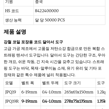
기원
중국
HS 코드
8422400000
생산 능력
달 당 50000 PCS
제품 설명
강철 코일 포장용 코드 달아서 도구
고급 가공 제조에서 고품질 저탄소강 합금으로 만든 복합 스
트래핑 텐셔너 도구입니다. 달아서 도구는 간단한 구조, 우아
한 개요, 쉬운 작동, 긴 지속 시간을 갖추고 있습니다. 스트래
핑 도구는 바닥, 목재-알루미늄 소재, 유기 유리 및 기타 포
장재와 같은 특수 제품에 널리 적용됩니다.
모델
벨트 폭
벨트 두께
도구 크기
도구 
JPQ19
6-19mm
0.4-1.0mm
265x65x150mm
1.2kg
JPQ19R
9-19mm
0.4-1.0mm
278x75x135mm
1.35kg