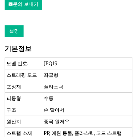
문의 보내기
설명
기본정보
모델 번호.
JPQ19
스트래핑 모드
좌굴형
포장재
플라스틱
피동형
수동
구조
손 달아서
원산지
중국 원저우
스트랩 소재
PP, 애완 동물, 플라스틱, 코드 스트랩