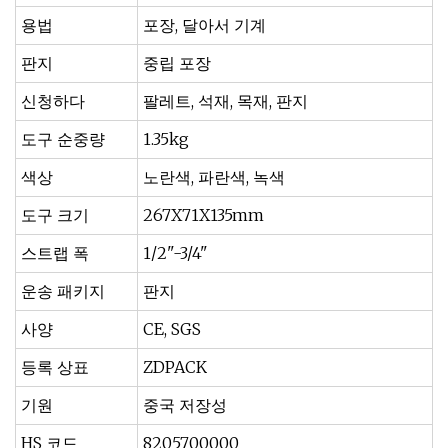
용법
포장, 달아서 기계
판지
중립 포장
신청하다
팔레트, 석재, 목재, 판지
도구 순중량
1.35kg
색상
노란색, 파란색, 녹색
도구 크기
267X71X135mm
스트랩 폭
1/2"-3/4"
운송 패키지
판지
사양
CE, SGS
등록 상표
ZDPACK
기원
중국 저장성
HS 코드
8205700000