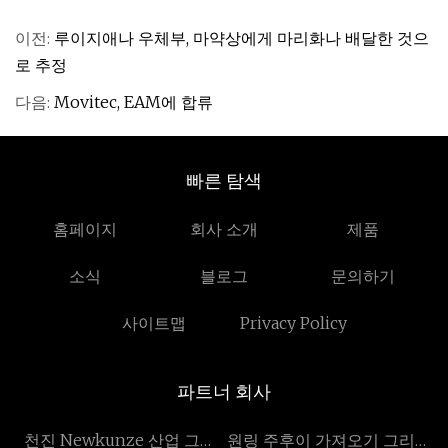
이전:
루이지애나 우체부, 마약상에게 마리화나 배달한 것으
로 추정
다음:
Movitec, EAM에 합류
빠른 탐색
홈페이지
회사 소개
제품
소식
블로그
문의하기
사이트맵
Privacy Policy
파트너 회사
천진 Newkunze 산업 그룹
원링 주후이 가져오기 그리고