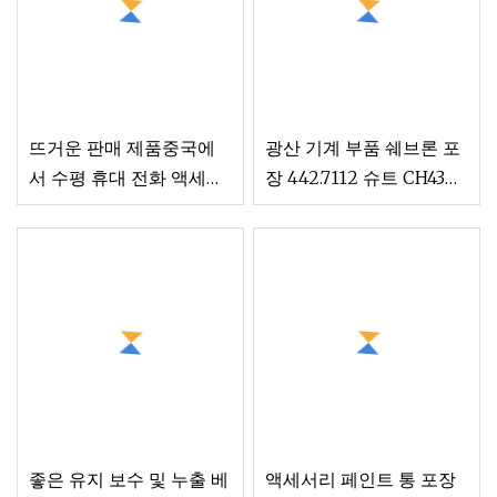
뜨거운 판매 제품중국에
광산 기계 부품 쉐브론 포
서 수평 휴대 전화 액세서
장 442.7112 슈트 CH430
리 포장 기계수입
H3800 S3800 콘 크러셔
액세서리
좋은 유지 보수 및 누출 베
액세서리 페인트 통 포장