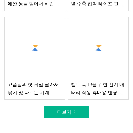
애완 동물 달아서 바인딩
열 수축 접착 테이프 판지
스트립 스트랩 시트를 직
절단 로고 인쇄 만들기 잉
접 판매하는 공장
크젯 프린터 골판지 상자
만들기 판지 상자 성형 포
장 기계
고품질의 핫 세일 달아서
벨트 폭 13을 위한 전기 배
묶기 및 나르는 기계
터리 작동 휴대용 밴딩 기
계
더보기