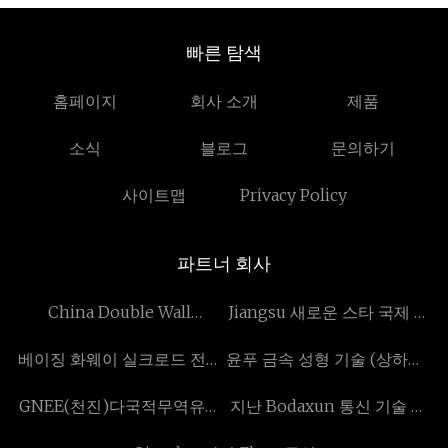
빠른 탐색
홈페이지
회사 소개
제품
소식
블로그
문의하기
사이트맵
Privacy Policy
파트너 회사
China Double Wall
Jiangsu 새로운 스타 국제 무
Stainless Steel Water
역 Co., 주정부
베이징 화웨이 실크로드 전자
윤푸 금속 성형 기술 (상하이)
Bottle manufacturers
기술 유한 회사
주식회사 (주)
GNEE(천진)다국적무역유한
지난 Bodaxun 통신 기술 유
회사
한 회사