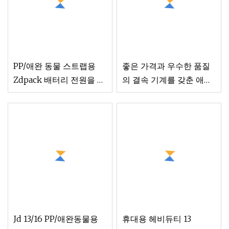
PP/애완 동물 스트랩용
좋은 가격과 우수한 품질
Zdpack 배터리 전원을 사
의 결속 기계를 갖춘 애완
용하는 포장 달아서 손 전
동물/PP 포장용 배터리 지
원 공작 기계
원 도구
Jd 13/16 PP/애완동물용
휴대용 헤비듀티 13