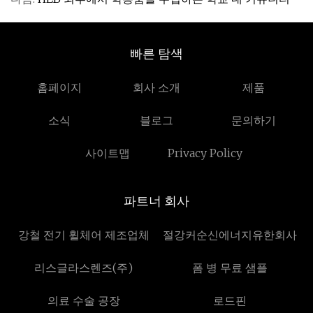
빠른 탐색
홈페이지
회사 소개
제품
소식
블로그
문의하기
사이트맵
Privacy Policy
파트너 회사
강철 전기 휠체어 제조업체
절강커순신에너지유한회사
리스글라스렌즈(주)
폼 병 무료 샘플
의료 수술 공장
로드핀