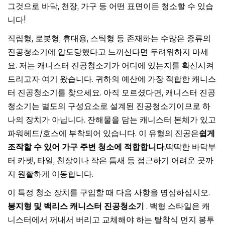
그것으로 바닥, 천장, 가구 등 어떤 표면이든 청소할 수 있습
니다!
직립형, 로봇형, 휴대용, 스틱형 등 존재하는 수많은 종류의
진공청소기에 압도당했다고 느끼신다면 두려워하지 마세
요. 저는 캐니스터 진공청소기가 어디에 있는지를 확신시켜
드리고자 여기 왔습니다. 귀하의 예산에 가장 적합한 캐니스
터 진공청소기를 찾으세요. 아직 모르셨다면, 캐니스터 진공
청소기는 별도의 구성요소로 설계된 진공청소기이므로 하
나의 장치가 아닙니다. 잔해물을 담는 캐니스터 본체가 있고
파워헤드/호스에 부착되어 있습니다. 이 유형의 진공은
쉽게
조작할 수 있어 가구 주변 청소에 적합합니다.
딱딱한 바닥부
터 카펫, 타일, 천장이나 작은 틈새 등 접근하기 어려운 곳까
지 원활하게 이동합니다.
이 특정 청소 장치를 구입할 때 다음 사항을 명심하십시오.
봉지형 및 백리스 캐니스터 진공청소기
. 백형 스타일은 캐
니스터에서 꺼내서 버리고 교체해야 하는 탈착식 먼지 봉투