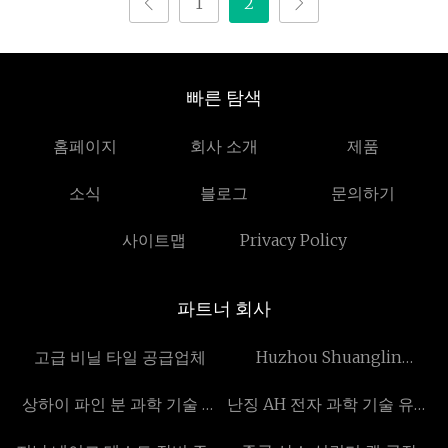
1
2
빠른 탐색
홈페이지
회사 소개
제품
소식
블로그
문의하기
사이트맵
Privacy Policy
파트너 회사
고급 비닐 타일 공급업체
Huzhou Shuanglin
Hengxing 연마 장비 공장
상하이 파인 분 과학 기술 유
난징 AH 전자 과학 기술 유한
한 회사
회사