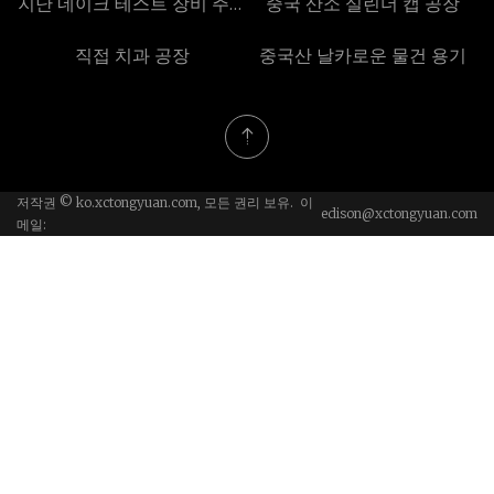
지난 네이크 테스트 장비 주식
중국 산소 실린더 캡 공장
회사 (주)
직접 치과 공장
중국산 날카로운 물건 용기
저작권 © ko.xctongyuan.com, 모든 권리 보유. 이
edison@xctongyuan.com
메일: