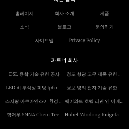
홈페이지
회사 소개
제품
소식
블로그
문의하기
사이트맵
Privacy Policy
파트너 회사
DSL 융합 기술 유한 공사
청도 형광 고무 제품 유한 공
사
LED 비 부식성 피팅 Ip65 공
닝보 영리 전자 기술 유한 회
장
사
스자좡 아쿠아엔조이 환경 주
쉐어와트 호텔 리넨 앤 어메니
식회사
티스 Inc
항저우 SNNA Chem Tech
Hubel Mindong Ruigefa 모
Co., Ltd.
터 Co., 주정부