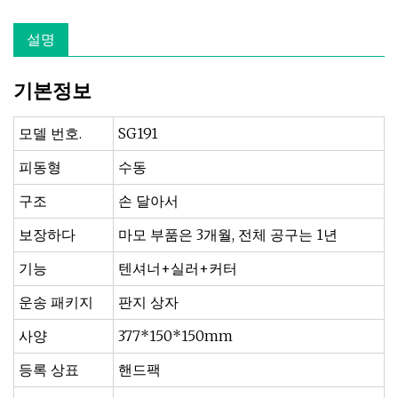
설명
기본정보
모델 번호.
SG191
피동형
수동
구조
손 달아서
보장하다
마모 부품은 3개월, 전체 공구는 1년
기능
텐셔너+실러+커터
운송 패키지
판지 상자
사양
377*150*150mm
등록 상표
핸드팩